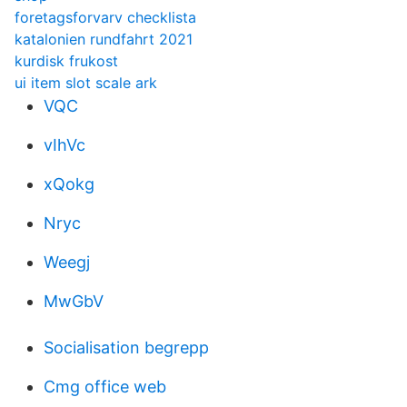
foretagsforvarv checklista
katalonien rundfahrt 2021
kurdisk frukost
ui item slot scale ark
VQC
vIhVc
xQokg
Nryc
Weegj
MwGbV
Socialisation begrepp
Cmg office web