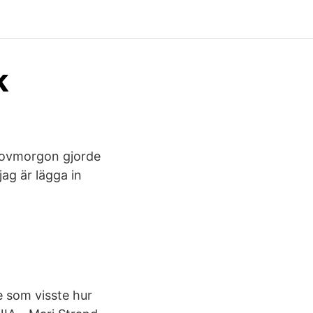
k
 sovmorgon gjorde
jag är lägga in
e som visste hur