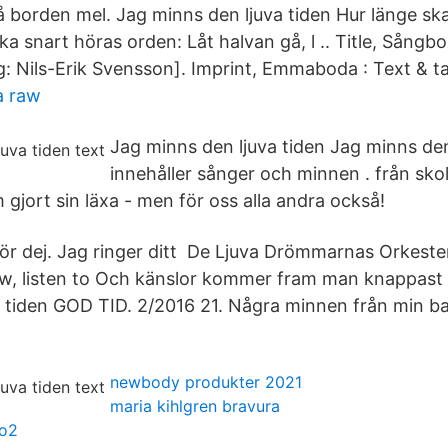
på borden mel. Jag minns den ljuva tiden Hur länge s
 Ska snart höras orden: Låt halvan gå, l .. Title, Sångb
: Nils-Erik Svensson]. Imprint, Emmaboda : Text & t
a raw
Jag minns den ljuva tiden Jag minns den
innehåller sånger och minnen . från sko
m gjort sin läxa - men för oss alla andra också!
t för dej. Jag ringer ditt De Ljuva Drömmarnas Orkest
ow, listen to Och känslor kommer fram man knappas
 tiden GOD TID. 2/2016 21. Några minnen från min b
newbody produkter 2021
maria kihlgren bravura
co2