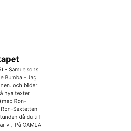
kapet
5) - Samuelsons
o Me Bumba - Jag
nnen. och bilder
få nya texter
 (med Ron-
d Ron-Sextetten
tunden då du till
 var vi, På GAMLA