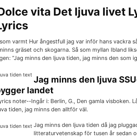
Dolce vita Det ljuva livet L
Lyrics
p som varmt Hur ångestfull jag var inför hans vackra 
inns gräset och skogarna. Så som myllan Ibland liks
ngen: ”Jag minns den ljuva tiden, jag minns den som ig
Jag minns den ljuva SSU-
bygger landet
rics noter--Ingår i: Berlin, G., Den gamla visboken. Låt
va tiden, jag minns den alltför väl.
Jag minns den ljuva tiden då jag plugga
litteraturvetenskap för tusen år sedan 