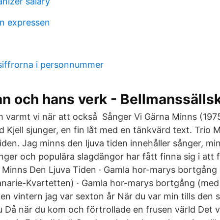
nizer salary
n expressen
 siffrorna i personnummer
n och hans verk - Bellmanssälls
m varmt vi när att också Sånger Vi Gärna Minns (197
Ad Kjell sjunger, en fin låt med en tänkvärd text. Tri
iden. Jag minns den ljuva tiden innehåller sånger, mi
ger och populära slagdängor har fått finna sig i att 
 Minns Den Ljuva Tiden · Gamla hor-marys bortgång
anarie-Kvartetten) · Gamla hor-marys bortgång (me
 vintern jag var sexton år När du var min tills den s
nu Då när du kom och förtrollade en frusen värld Det