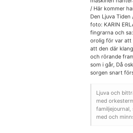
maskinen hanter
/ Här kommer han
Den Ljuva Tiden 
foto: KARIN ERL
fingrarna och sa:
orolig för var at
att den där klan
och rörande fram
som i går, Då osk
sorgen snart förs
Ljuva och bitt
med orkestermu
familjejournal,
med och minns 