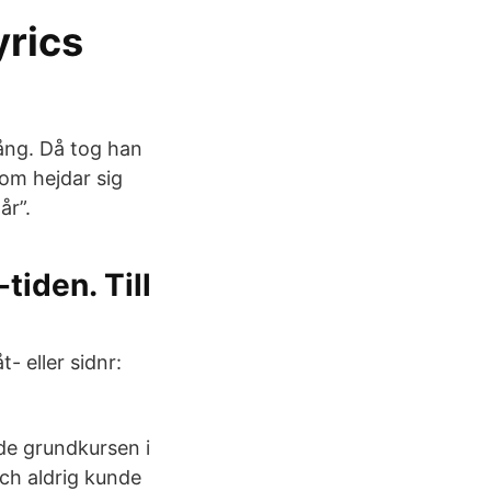
yrics
sång. Då tog han
om hejdar sig
år”.
tiden. Till
- eller sidnr:
de grundkursen i
och aldrig kunde