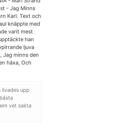
IA - Mari Strand
st - Jag Minns
rn Karl. Text och
aul knäppte med
ade varit mest
k upptäckte han
pirrande ljuva
n, Jag minns den
 en häxa, Och
 livades upp
 bästa
 vem vet sakta