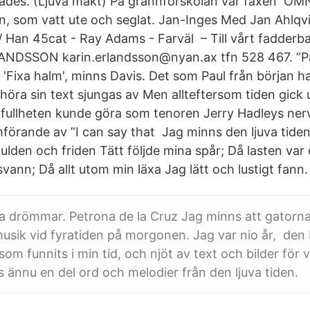
ades. (Ljuva makt) På grannförskolan var faxen OMN
, som vatt ute och seglat. Jan-Inges Med Jan Ahlqvi
/ Han 45cat - Ray Adams - Farväl – Till vårt fadderba
ANDSSON karin.erlandsson@nyan.ax tfn 528 467. ”P
 'Fixa halm', minns Davis. Det som Paul från början h
t höra sin text sjungas av Men allteftersom tiden gic
gfullheten kunde göra som tenoren Jerry Hadleys nerv
förande av ”I can say that Jag minns den ljuva tide
ulden och friden Tätt följde mina spår; Då lasten var
vann; Då allt utom min läxa Jag lätt och lustigt fann.
ra drömmar. Petrona de la Cruz Jag minns att gatorna
sik vid fyratiden på morgonen. Jag var nio år, den
 som funnits i min tid, och njöt av text och bilder för
ännu en del ord och melodier från den ljuva tiden.