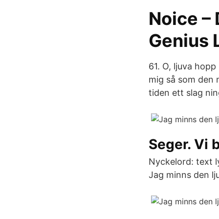
Noice – 
Genius 
61. O, ljuva hop
mig så som den m
tiden ett slag ni
Seger. Vi 
Nyckelord: text ly
Jag minns den lju