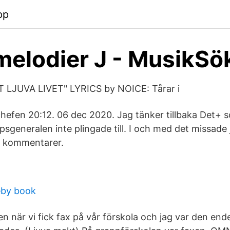
pp
melodier J - MusikSö
 LJUVA LIVET" LYRICS by NOICE: Tårar i
chefen 20:12. 06 dec 2020. Jag tänker tillbaka Det+
psgeneralen inte plingade till. I och med det missade 
. 2 kommentarer.
eby book
en när vi fick fax på vår förskola och jag var den end