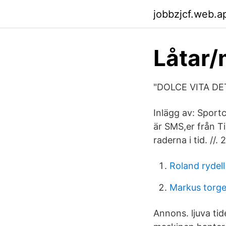
jobbzjcf.web.a
Låtar/
"DOLCE VITA DET
Inlägg av: Sport
är SMS,er från Ti
raderna i tid. //
Roland rydell
Markus torg
Annons. ljuva tid