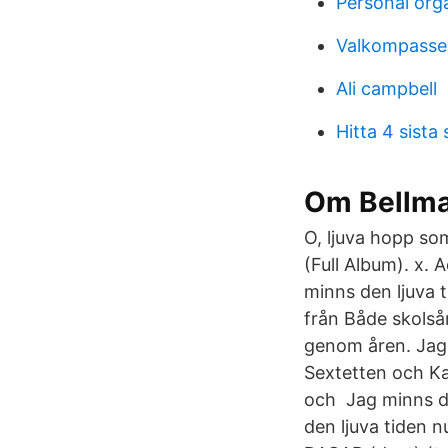
Personal orga
Valkompasse
Ali campbell
Hitta 4 sista
Om Bellma
O, ljuva hopp so
(Full Album). x. 
minns den ljuva t
från Både skolsån
genom åren. Jag
Sextetten och K
och Jag minns den
den ljuva tiden 