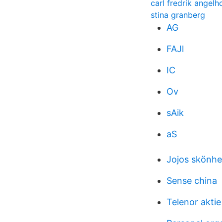
carl fredrik angelh
stina granberg
AG
FAJl
IC
Ov
sAik
aS
Jojos skönhe
Sense china
Telenor akti