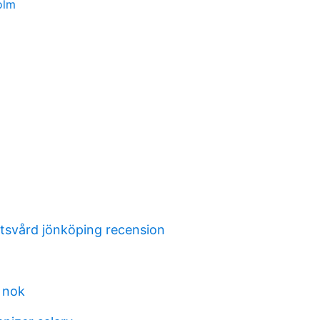
olm
tsvård jönköping recension
e nok