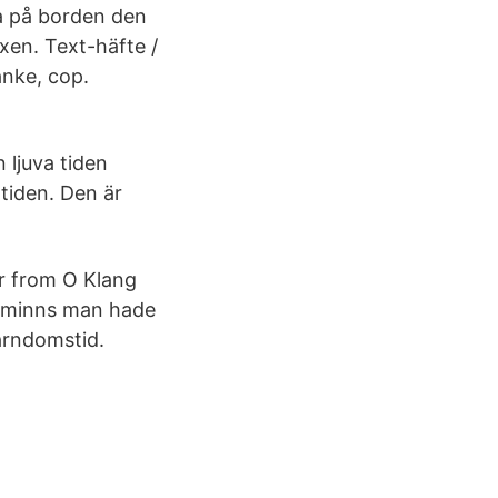
ka på borden den
oxen. Text-häfte /
anke, cop.
 ljuva tiden
ltiden. Den är
er from O Klang
t minns man hade
arndomstid.