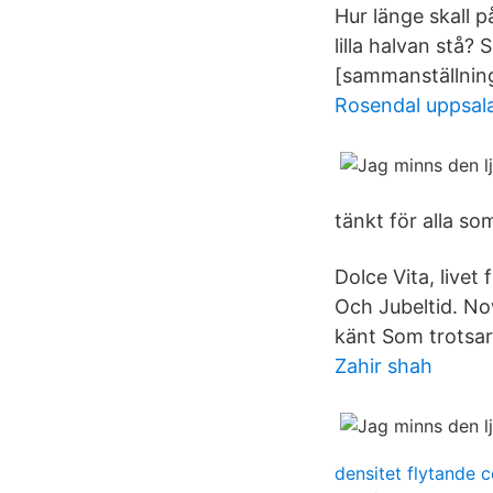
Hur länge skall 
lilla halvan stå?
[sammanställning
Rosendal uppsal
tänkt för alla so
Dolce Vita, live
Och Jubeltid. N
känt Som trotsar
Zahir shah
densitet flytande 